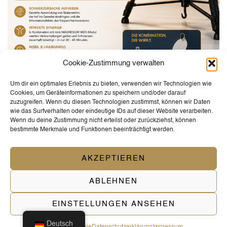
Cookie-Zustimmung verwalten
Um dir ein optimales Erlebnis zu bieten, verwenden wir Technologien wie
Cookies, um Geräteinformationen zu speichern und/oder darauf
zuzugreifen. Wenn du diesen Technologien zustimmst, können wir Daten
wie das Surfverhalten oder eindeutige IDs auf dieser Website verarbeiten.
Wenn du deine Zustimmung nicht erteilst oder zurückziehst, können
bestimmte Merkmale und Funktionen beeinträchtigt werden.
TESLA MED-Modul
AKZEPTIEREN
1.111,00
CHF
zuzüglich MwSt. 8,1%
ABLEHNEN
EINSTELLUNGEN ANSEHEN
1
2
Deutsch